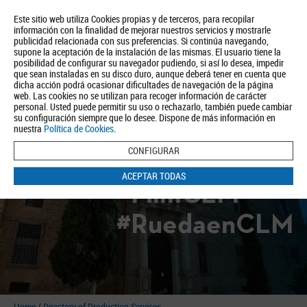
Este sitio web utiliza Cookies propias y de terceros, para recopilar
información con la finalidad de mejorar nuestros servicios y mostrarle
publicidad relacionada con sus preferencias. Si continúa navegando,
supone la aceptación de la instalación de las mismas. El usuario tiene la
posibilidad de configurar su navegador pudiendo, si así lo desea, impedir
que sean instaladas en su disco duro, aunque deberá tener en cuenta que
dicha acción podrá ocasionar dificultades de navegación de la página
About us
Tourism
Política de Privacidad
Aviso Legal
Política de Cookies
web. Las cookies no se utilizan para recoger información de carácter
personal. Usted puede permitir su uso o rechazarlo, también puede cambiar
BUSCAR
su configuración siempre que lo desee. Dispone de más información en
nuestra
Política de Cookies
.
CONFIGURAR
ACEPTAR TODAS
#FilmCLM
#RuedaenCLM
Home
/
Directory of Production Services