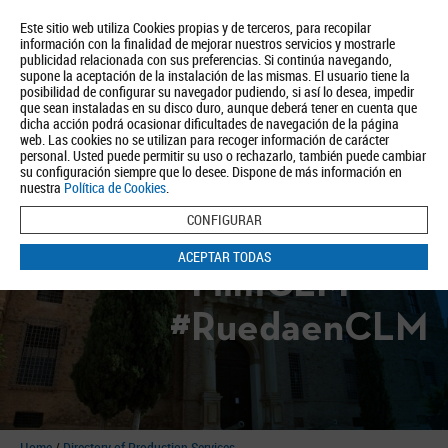
Este sitio web utiliza Cookies propias y de terceros, para recopilar
información con la finalidad de mejorar nuestros servicios y mostrarle
publicidad relacionada con sus preferencias. Si continúa navegando,
supone la aceptación de la instalación de las mismas. El usuario tiene la
posibilidad de configurar su navegador pudiendo, si así lo desea, impedir
que sean instaladas en su disco duro, aunque deberá tener en cuenta que
dicha acción podrá ocasionar dificultades de navegación de la página
About us
Tourism
Política de Privacidad
Aviso Legal
Política de Cookies
web. Las cookies no se utilizan para recoger información de carácter
personal. Usted puede permitir su uso o rechazarlo, también puede cambiar
BUSCAR
su configuración siempre que lo desee. Dispone de más información en
nuestra
Política de Cookies
.
CONFIGURAR
ACEPTAR TODAS
#FilmCLM
#RuedaenCLM
Home
/
Directory of Production Services