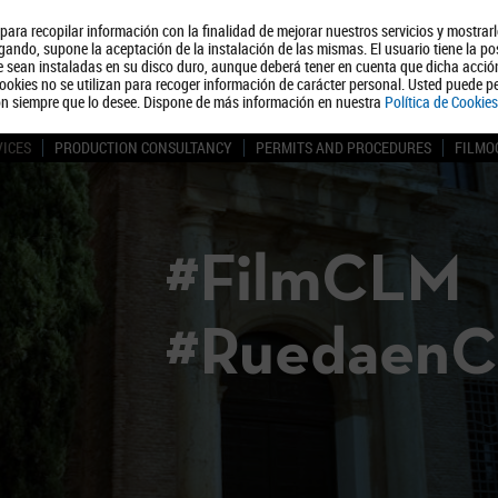
, para recopilar información con la finalidad de mejorar nuestros servicios y mostrar
About us
Tourism
Polít
ando, supone la aceptación de la instalación de las mismas. El usuario tiene la po
ue sean instaladas en su disco duro, aunque deberá tener en cuenta que dicha acci
ookies no se utilizan para recoger información de carácter personal. Usted puede pe
ón siempre que lo desee. Dispone de más información en nuestra
Política de Cookies
VICES
PRODUCTION CONSULTANCY
PERMITS AND PROCEDURES
FILMO
#FilmCLM
#Ruedaen