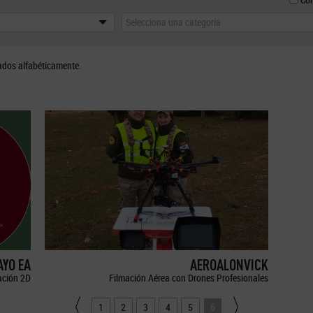
Selecciona una categoría
ados alfabéticamente.
YO EA
AEROALONVICK
ción 2D
Filmación Aérea con Drones Profesionales
1
2
3
4
5
6