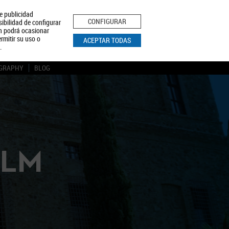
le publicidad
ica de Privacidad
Aviso Legal
Política de Cookies
CONFIGURAR
sibilidad de configurar
ón podrá ocasionar
BUSCAR
rmitir su uso o
ACEPTAR TODAS
.
GRAPHY
BLOG
CLM