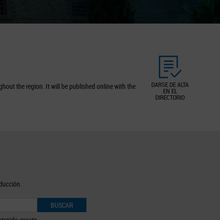
DARSE DE ALTA
out the region. It will be published online with the
EN EL
DIRECTORIO
oducción.
BUSCAR
tenido exacto