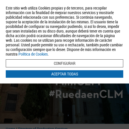
Este sitio web utiliza Cookies propias y de terceros, para recopilar
información con la finalidad de mejorar nuestros servicios y mostrarle
publicidad relacionada con sus preferencias. Si continúa navegando,
supone la aceptación de la instalación de las mismas. El usuario tiene la
posibilidad de configurar su navegador pudiendo, si así lo desea, impedir
que sean instaladas en su disco duro, aunque deberá tener en cuenta que
dicha acción podrá ocasionar dificultades de navegación de la página
About us
Tourism
Política de Privacidad
Aviso Legal
Política de Cookies
web. Las cookies no se utilizan para recoger información de carácter
personal. Usted puede permitir su uso o rechazarlo, también puede cambiar
BUSCAR
su configuración siempre que lo desee. Dispone de más información en
nuestra
Política de Cookies
.
CONFIGURAR
ACEPTAR TODAS
#FilmCLM
#RuedaenCLM
Home
/
Directory of Production Services