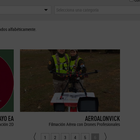
Selecciona una categoría
ados alfabéticamente.
YO EA
AEROALONVICK
ción 2D
Filmación Aérea con Drones Profesionales
1
2
3
4
5
6