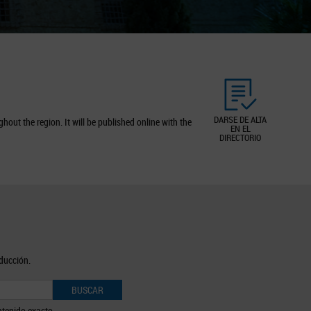
DARSE DE ALTA
out the region. It will be published online with the
EN EL
DIRECTORIO
oducción.
BUSCAR
tenido exacto