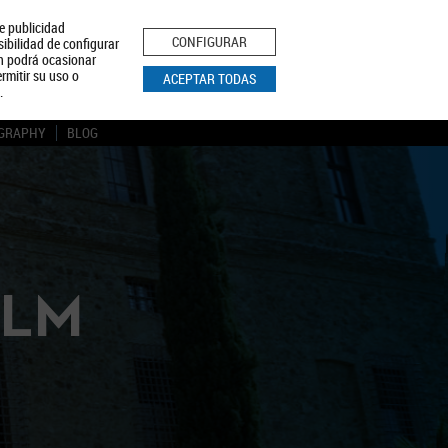
le publicidad
ica de Privacidad
Aviso Legal
Política de Cookies
CONFIGURAR
sibilidad de configurar
ón podrá ocasionar
BUSCAR
rmitir su uso o
ACEPTAR TODAS
.
GRAPHY
BLOG
CLM