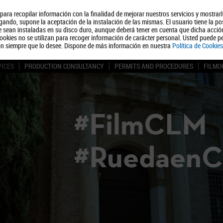
, para recopilar información con la finalidad de mejorar nuestros servicios y mostrar
About us
Tourism
Polít
ando, supone la aceptación de la instalación de las mismas. El usuario tiene la po
ue sean instaladas en su disco duro, aunque deberá tener en cuenta que dicha acci
ookies no se utilizan para recoger información de carácter personal. Usted puede pe
ón siempre que lo desee. Dispone de más información en nuestra
Política de Cookies
VICES
PRODUCTION CONSULTANCY
PERMITS AND PROCEDURES
FILMO
#FilmCLM
#Ruedaen