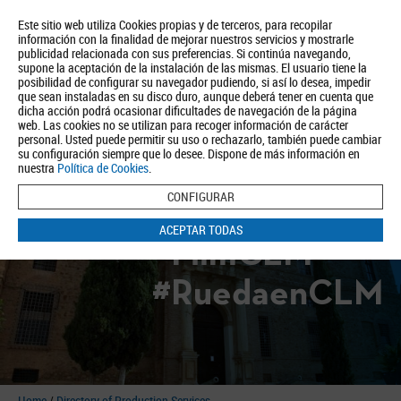
Este sitio web utiliza Cookies propias y de terceros, para recopilar
información con la finalidad de mejorar nuestros servicios y mostrarle
publicidad relacionada con sus preferencias. Si continúa navegando,
supone la aceptación de la instalación de las mismas. El usuario tiene la
posibilidad de configurar su navegador pudiendo, si así lo desea, impedir
que sean instaladas en su disco duro, aunque deberá tener en cuenta que
dicha acción podrá ocasionar dificultades de navegación de la página
About us
Tourism
Política de Privacidad
Aviso Legal
Política de Cookies
web. Las cookies no se utilizan para recoger información de carácter
personal. Usted puede permitir su uso o rechazarlo, también puede cambiar
BUSCAR
su configuración siempre que lo desee. Dispone de más información en
nuestra
Política de Cookies
.
CONFIGURAR
ACEPTAR TODAS
#FilmCLM
#RuedaenCLM
Home
/
Directory of Production Services