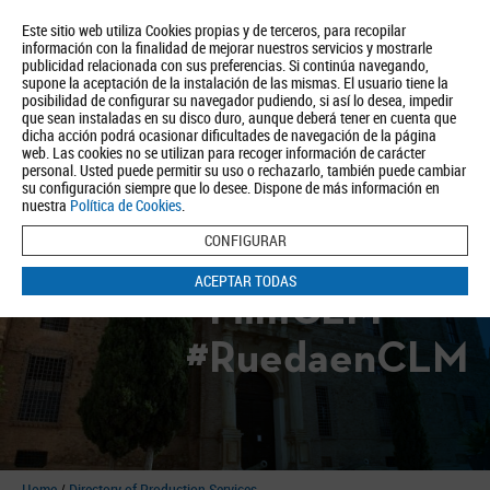
Este sitio web utiliza Cookies propias y de terceros, para recopilar
información con la finalidad de mejorar nuestros servicios y mostrarle
publicidad relacionada con sus preferencias. Si continúa navegando,
supone la aceptación de la instalación de las mismas. El usuario tiene la
posibilidad de configurar su navegador pudiendo, si así lo desea, impedir
que sean instaladas en su disco duro, aunque deberá tener en cuenta que
dicha acción podrá ocasionar dificultades de navegación de la página
About us
Tourism
Política de Privacidad
Aviso Legal
Política de Cookies
web. Las cookies no se utilizan para recoger información de carácter
personal. Usted puede permitir su uso o rechazarlo, también puede cambiar
BUSCAR
su configuración siempre que lo desee. Dispone de más información en
nuestra
Política de Cookies
.
CONFIGURAR
ACEPTAR TODAS
#FilmCLM
#RuedaenCLM
Home
/
Directory of Production Services