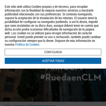
Este sitio web utiliza Cookies propias y de terceros, para recopilar
información con la finalidad de mejorar nuestros servicios y mostrarle
publicidad relacionada con sus preferencias. Si continúa navegando,
supone la aceptación de la instalación de las mismas. El usuario tiene la
posibilidad de configurar su navegador pudiendo, si así lo desea, impedir
que sean instaladas en su disco duro, aunque deberá tener en cuenta que
dicha acción podrá ocasionar dificultades de navegación de la página
About us
Tourism
Política de Privacidad
Aviso Legal
Política de Cookies
web. Las cookies no se utilizan para recoger información de carácter
personal. Usted puede permitir su uso o rechazarlo, también puede cambiar
BUSCAR
su configuración siempre que lo desee. Dispone de más información en
nuestra
Política de Cookies
.
CONFIGURAR
ACEPTAR TODAS
#FilmCLM
#RuedaenCLM
Home
/
Directory of Production Services