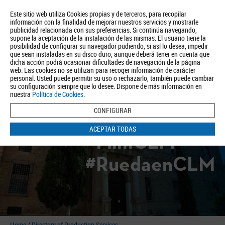
Este sitio web utiliza Cookies propias y de terceros, para recopilar
información con la finalidad de mejorar nuestros servicios y mostrarle
publicidad relacionada con sus preferencias. Si continúa navegando,
supone la aceptación de la instalación de las mismas. El usuario tiene la
posibilidad de configurar su navegador pudiendo, si así lo desea, impedir
que sean instaladas en su disco duro, aunque deberá tener en cuenta que
dicha acción podrá ocasionar dificultades de navegación de la página
About us
Tourism
Política de Privacidad
Aviso Legal
Política de Cookies
web. Las cookies no se utilizan para recoger información de carácter
personal. Usted puede permitir su uso o rechazarlo, también puede cambiar
BUSCAR
su configuración siempre que lo desee. Dispone de más información en
nuestra
Política de Cookies
.
CONFIGURAR
ACEPTAR TODAS
#FilmCLM
#RuedaenCLM
Home
/
Directory of Production Services