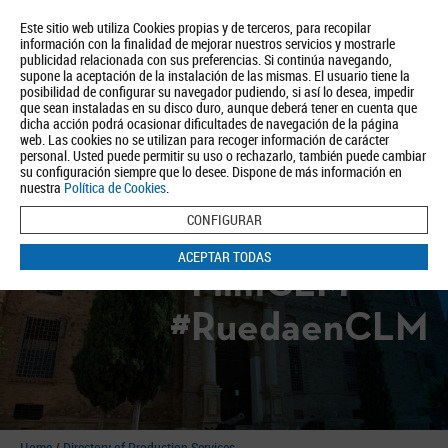
Este sitio web utiliza Cookies propias y de terceros, para recopilar
información con la finalidad de mejorar nuestros servicios y mostrarle
publicidad relacionada con sus preferencias. Si continúa navegando,
supone la aceptación de la instalación de las mismas. El usuario tiene la
posibilidad de configurar su navegador pudiendo, si así lo desea, impedir
que sean instaladas en su disco duro, aunque deberá tener en cuenta que
dicha acción podrá ocasionar dificultades de navegación de la página
About us
Tourism
Política de Privacidad
Aviso Legal
Política de Cookies
web. Las cookies no se utilizan para recoger información de carácter
personal. Usted puede permitir su uso o rechazarlo, también puede cambiar
BUSCAR
su configuración siempre que lo desee. Dispone de más información en
nuestra
Política de Cookies
.
CONFIGURAR
ACEPTAR TODAS
#FilmCLM
#RuedaenCLM
Home
/
Directory of Production Services