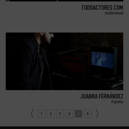
TODOACTORES.COM
Audiovisual
JUANRA FERNÁNDEZ
España
1
2
3
4
5
6