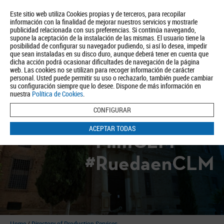
Este sitio web utiliza Cookies propias y de terceros, para recopilar
información con la finalidad de mejorar nuestros servicios y mostrarle
publicidad relacionada con sus preferencias. Si continúa navegando,
supone la aceptación de la instalación de las mismas. El usuario tiene la
posibilidad de configurar su navegador pudiendo, si así lo desea, impedir
que sean instaladas en su disco duro, aunque deberá tener en cuenta que
dicha acción podrá ocasionar dificultades de navegación de la página
About us
Tourism
Política de Privacidad
Aviso Legal
Política de Cookies
web. Las cookies no se utilizan para recoger información de carácter
personal. Usted puede permitir su uso o rechazarlo, también puede cambiar
BUSCAR
su configuración siempre que lo desee. Dispone de más información en
nuestra
Política de Cookies
.
CONFIGURAR
ACEPTAR TODAS
#FilmCLM
#RuedaenCLM
Home
/
Directory of Production Services