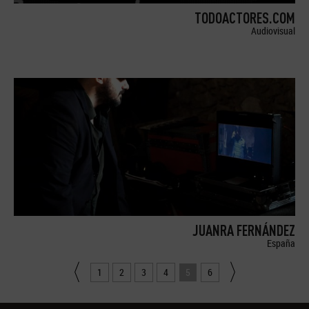
TODOACTORES.COM
Audiovisual
JUANRA FERNÁNDEZ
España
1
2
3
4
5
6