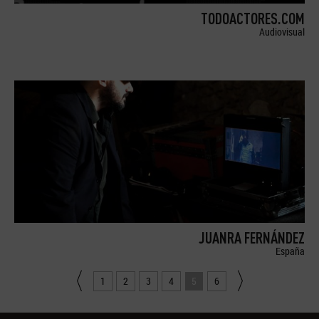
TODOACTORES.COM
Audiovisual
JUANRA FERNÁNDEZ
España
1
2
3
4
5
6