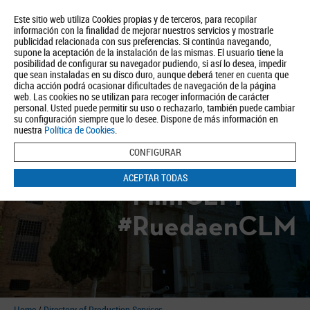
Este sitio web utiliza Cookies propias y de terceros, para recopilar
información con la finalidad de mejorar nuestros servicios y mostrarle
publicidad relacionada con sus preferencias. Si continúa navegando,
supone la aceptación de la instalación de las mismas. El usuario tiene la
posibilidad de configurar su navegador pudiendo, si así lo desea, impedir
que sean instaladas en su disco duro, aunque deberá tener en cuenta que
dicha acción podrá ocasionar dificultades de navegación de la página
About us
Tourism
Política de Privacidad
Aviso Legal
Política de Cookies
web. Las cookies no se utilizan para recoger información de carácter
personal. Usted puede permitir su uso o rechazarlo, también puede cambiar
BUSCAR
su configuración siempre que lo desee. Dispone de más información en
nuestra
Política de Cookies
.
CONFIGURAR
ACEPTAR TODAS
#FilmCLM
#RuedaenCLM
Home
/
Directory of Production Services