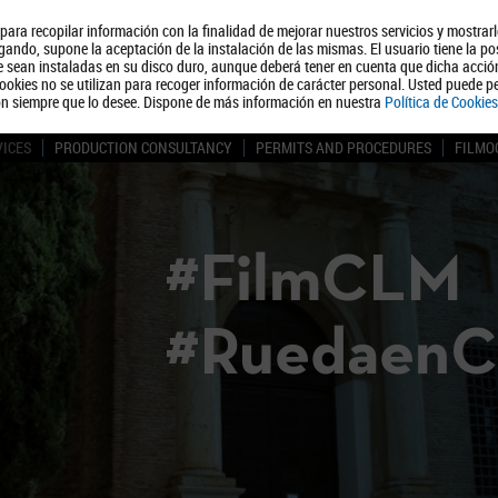
, para recopilar información con la finalidad de mejorar nuestros servicios y mostrar
About us
Tourism
Polít
ando, supone la aceptación de la instalación de las mismas. El usuario tiene la po
ue sean instaladas en su disco duro, aunque deberá tener en cuenta que dicha acci
ookies no se utilizan para recoger información de carácter personal. Usted puede pe
ón siempre que lo desee. Dispone de más información en nuestra
Política de Cookies
VICES
PRODUCTION CONSULTANCY
PERMITS AND PROCEDURES
FILMO
#FilmCLM
#Ruedaen