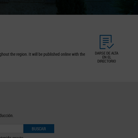
DARSE DE ALTA
out the region. It will be published online with the
EN EL
DIRECTORIO
oducción.
BUSCAR
tenido exacto