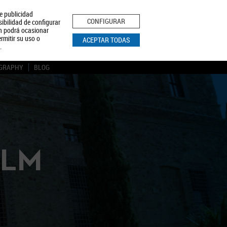
le publicidad
ica de Privacidad
Aviso Legal
Política de Cookies
CONFIGURAR
sibilidad de configurar
ón podrá ocasionar
BUSCAR
rmitir su uso o
ACEPTAR TODAS
.
GRAPHY
BLOG
CLM