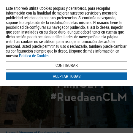
Este sitio web utiliza Cookies propias y de terceros, para recopilar
información con la finalidad de mejorar nuestros servicios y mostrarle
publicidad relacionada con sus preferencias. Si continúa navegando,
supone la aceptación de la instalación de las mismas. El usuario tiene la
posibilidad de configurar su navegador pudiendo, si así lo desea, impedir
que sean instaladas en su disco duro, aunque deberá tener en cuenta que
dicha acción podrá ocasionar dificultades de navegación de la página
About us
Tourism
Política de Privacidad
Aviso Legal
Política de Cookies
web. Las cookies no se utilizan para recoger información de carácter
personal. Usted puede permitir su uso o rechazarlo, también puede cambiar
BUSCAR
su configuración siempre que lo desee. Dispone de más información en
nuestra
Política de Cookies
.
CONFIGURAR
ACEPTAR TODAS
#FilmCLM
#RuedaenCLM
Home
/
Directory of Production Services