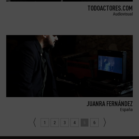
TODOACTORES.COM
Audiovisual
JUANRA FERNÁNDEZ
España
1
2
3
4
5
6