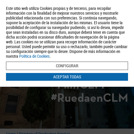
Este sitio web utiliza Cookies propias y de terceros, para recopilar
información con la finalidad de mejorar nuestros servicios y mostrarle
publicidad relacionada con sus preferencias. Si continúa navegando,
supone la aceptación de la instalación de las mismas. El usuario tiene la
posibilidad de configurar su navegador pudiendo, si así lo desea, impedir
que sean instaladas en su disco duro, aunque deberá tener en cuenta que
dicha acción podrá ocasionar dificultades de navegación de la página
About us
Tourism
Política de Privacidad
Aviso Legal
Política de Cookies
web. Las cookies no se utilizan para recoger información de carácter
personal. Usted puede permitir su uso o rechazarlo, también puede cambiar
BUSCAR
su configuración siempre que lo desee. Dispone de más información en
nuestra
Política de Cookies
.
CONFIGURAR
ACEPTAR TODAS
#FilmCLM
#RuedaenCLM
Home
/
Directory of Production Services