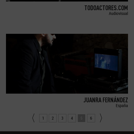
TODOACTORES.COM
Audiovisual
JUANRA FERNÁNDEZ
España
1
2
3
4
5
6