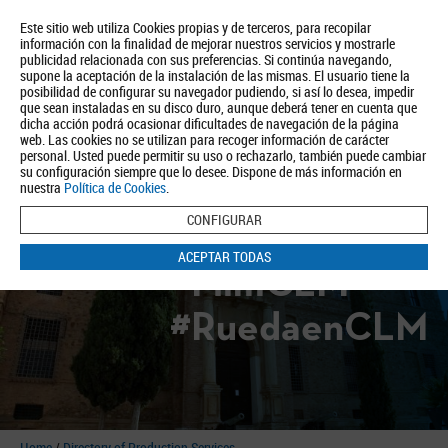
Este sitio web utiliza Cookies propias y de terceros, para recopilar
información con la finalidad de mejorar nuestros servicios y mostrarle
publicidad relacionada con sus preferencias. Si continúa navegando,
supone la aceptación de la instalación de las mismas. El usuario tiene la
posibilidad de configurar su navegador pudiendo, si así lo desea, impedir
que sean instaladas en su disco duro, aunque deberá tener en cuenta que
dicha acción podrá ocasionar dificultades de navegación de la página
About us
Tourism
Política de Privacidad
Aviso Legal
Política de Cookies
web. Las cookies no se utilizan para recoger información de carácter
personal. Usted puede permitir su uso o rechazarlo, también puede cambiar
BUSCAR
su configuración siempre que lo desee. Dispone de más información en
nuestra
Política de Cookies
.
CONFIGURAR
ACEPTAR TODAS
#FilmCLM
#RuedaenCLM
Home
/
Directory of Production Services