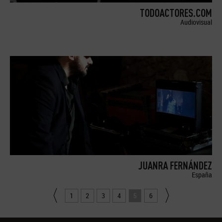
TODOACTORES.COM
Audiovisual
JUANRA FERNÁNDEZ
España
1
2
3
4
5
6