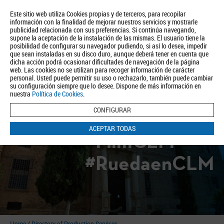
Este sitio web utiliza Cookies propias y de terceros, para recopilar
información con la finalidad de mejorar nuestros servicios y mostrarle
publicidad relacionada con sus preferencias. Si continúa navegando,
supone la aceptación de la instalación de las mismas. El usuario tiene la
posibilidad de configurar su navegador pudiendo, si así lo desea, impedir
que sean instaladas en su disco duro, aunque deberá tener en cuenta que
dicha acción podrá ocasionar dificultades de navegación de la página
About us
Tourism
Política de Privacidad
Aviso Legal
Política de Cookies
web. Las cookies no se utilizan para recoger información de carácter
personal. Usted puede permitir su uso o rechazarlo, también puede cambiar
BUSCAR
su configuración siempre que lo desee. Dispone de más información en
nuestra
Política de Cookies
.
CONFIGURAR
ACEPTAR TODAS
#FilmCLM
#RuedaenCLM
Home
/
Directory of Production Services