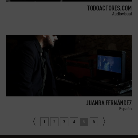
TODOACTORES.COM
Audiovisual
JUANRA FERNÁNDEZ
España
1
2
3
4
5
6