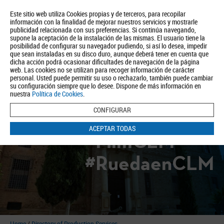
Este sitio web utiliza Cookies propias y de terceros, para recopilar
información con la finalidad de mejorar nuestros servicios y mostrarle
publicidad relacionada con sus preferencias. Si continúa navegando,
supone la aceptación de la instalación de las mismas. El usuario tiene la
posibilidad de configurar su navegador pudiendo, si así lo desea, impedir
que sean instaladas en su disco duro, aunque deberá tener en cuenta que
dicha acción podrá ocasionar dificultades de navegación de la página
About us
Tourism
Política de Privacidad
Aviso Legal
Política de Cookies
web. Las cookies no se utilizan para recoger información de carácter
personal. Usted puede permitir su uso o rechazarlo, también puede cambiar
BUSCAR
su configuración siempre que lo desee. Dispone de más información en
nuestra
Política de Cookies
.
CONFIGURAR
ACEPTAR TODAS
#FilmCLM
#RuedaenCLM
Home
/
Directory of Production Services