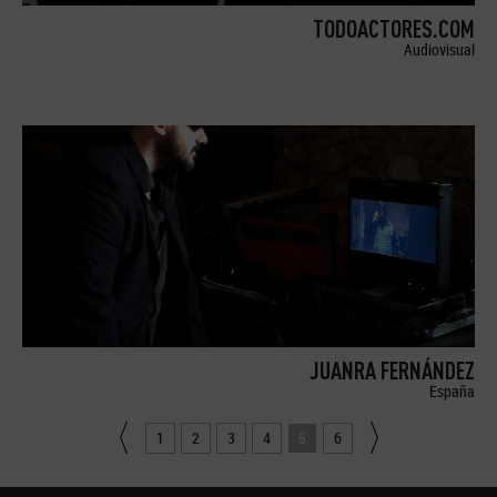
TODOACTORES.COM
Audiovisual
JUANRA FERNÁNDEZ
España
1
2
3
4
5
6