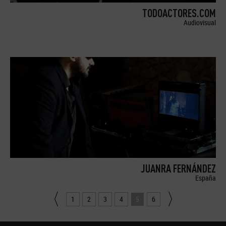
TODOACTORES.COM
Audiovisual
JUANRA FERNÁNDEZ
España
1
2
3
4
5
6