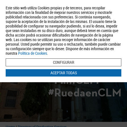
Este sitio web utiliza Cookies propias y de terceros, para recopilar
información con la finalidad de mejorar nuestros servicios y mostrarle
publicidad relacionada con sus preferencias. Si continúa navegando,
supone la aceptación de la instalación de las mismas. El usuario tiene la
posibilidad de configurar su navegador pudiendo, si así lo desea, impedir
que sean instaladas en su disco duro, aunque deberá tener en cuenta que
dicha acción podrá ocasionar dificultades de navegación de la página
About us
Tourism
Política de Privacidad
Aviso Legal
Política de Cookies
web. Las cookies no se utilizan para recoger información de carácter
personal. Usted puede permitir su uso o rechazarlo, también puede cambiar
BUSCAR
su configuración siempre que lo desee. Dispone de más información en
nuestra
Política de Cookies
.
CONFIGURAR
ACEPTAR TODAS
#FilmCLM
#RuedaenCLM
Home
/
Directory of Production Services