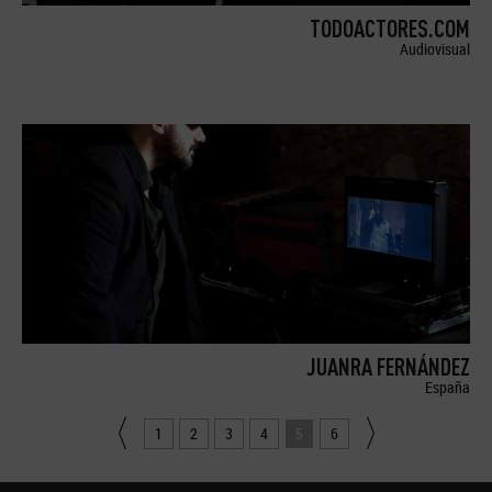
TODOACTORES.COM
Audiovisual
JUANRA FERNÁNDEZ
España
1
2
3
4
5
6