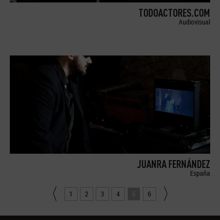
TODOACTORES.COM
Audiovisual
JUANRA FERNÁNDEZ
España
1
2
3
4
5
6