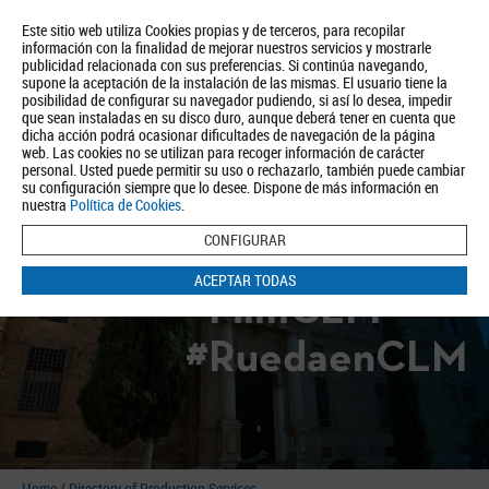
Este sitio web utiliza Cookies propias y de terceros, para recopilar
información con la finalidad de mejorar nuestros servicios y mostrarle
publicidad relacionada con sus preferencias. Si continúa navegando,
supone la aceptación de la instalación de las mismas. El usuario tiene la
posibilidad de configurar su navegador pudiendo, si así lo desea, impedir
que sean instaladas en su disco duro, aunque deberá tener en cuenta que
dicha acción podrá ocasionar dificultades de navegación de la página
About us
Tourism
Política de Privacidad
Aviso Legal
Política de Cookies
web. Las cookies no se utilizan para recoger información de carácter
personal. Usted puede permitir su uso o rechazarlo, también puede cambiar
BUSCAR
su configuración siempre que lo desee. Dispone de más información en
nuestra
Política de Cookies
.
CONFIGURAR
ACEPTAR TODAS
#FilmCLM
#RuedaenCLM
Home
/
Directory of Production Services