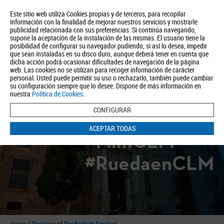
Este sitio web utiliza Cookies propias y de terceros, para recopilar
información con la finalidad de mejorar nuestros servicios y mostrarle
publicidad relacionada con sus preferencias. Si continúa navegando,
supone la aceptación de la instalación de las mismas. El usuario tiene la
posibilidad de configurar su navegador pudiendo, si así lo desea, impedir
que sean instaladas en su disco duro, aunque deberá tener en cuenta que
dicha acción podrá ocasionar dificultades de navegación de la página
About us
Tourism
Política de Privacidad
Aviso Legal
Política de Cookies
web. Las cookies no se utilizan para recoger información de carácter
personal. Usted puede permitir su uso o rechazarlo, también puede cambiar
BUSCAR
su configuración siempre que lo desee. Dispone de más información en
nuestra
Política de Cookies
.
CONFIGURAR
ACEPTAR TODAS
#FilmCLM
#RuedaenCLM
Home
/
Directory of Production Services