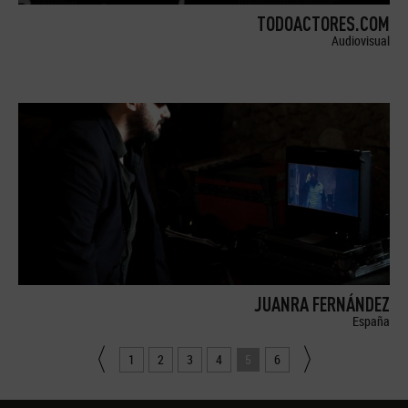
TODOACTORES.COM
Audiovisual
JUANRA FERNÁNDEZ
España
1
2
3
4
5
6