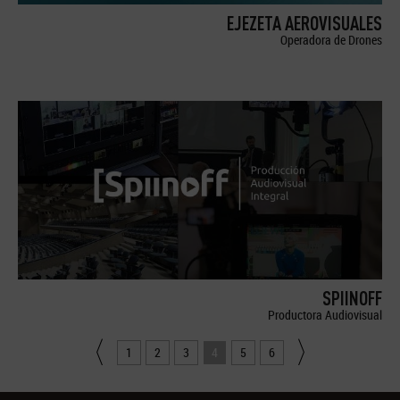
EJEZETA AEROVISUALES
Operadora de Drones
SPIINOFF
Productora Audiovisual
1
2
3
4
5
6