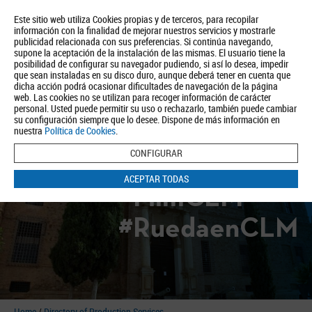
Este sitio web utiliza Cookies propias y de terceros, para recopilar
información con la finalidad de mejorar nuestros servicios y mostrarle
publicidad relacionada con sus preferencias. Si continúa navegando,
supone la aceptación de la instalación de las mismas. El usuario tiene la
posibilidad de configurar su navegador pudiendo, si así lo desea, impedir
que sean instaladas en su disco duro, aunque deberá tener en cuenta que
dicha acción podrá ocasionar dificultades de navegación de la página
About us
Tourism
Política de Privacidad
Aviso Legal
Política de Cookies
web. Las cookies no se utilizan para recoger información de carácter
personal. Usted puede permitir su uso o rechazarlo, también puede cambiar
BUSCAR
su configuración siempre que lo desee. Dispone de más información en
nuestra
Política de Cookies
.
CONFIGURAR
ACEPTAR TODAS
#FilmCLM
#RuedaenCLM
Home
/
Directory of Production Services