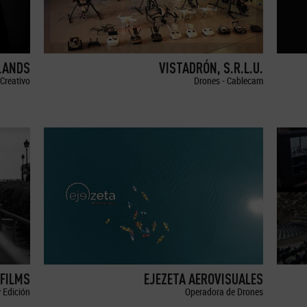
LANDS
VISTADRÓN, S.R.L.U.
Creativo
Drones - Cablecam
FILMS
EJEZETA AEROVISUALES
 Edición
Operadora de Drones