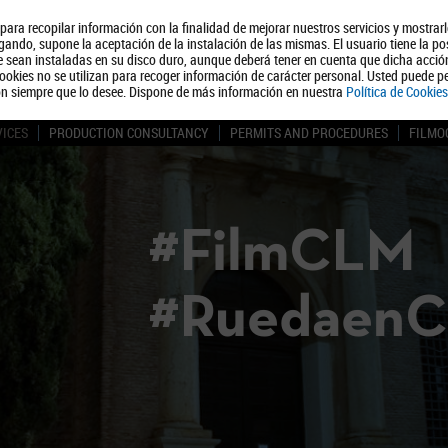
, para recopilar información con la finalidad de mejorar nuestros servicios y mostrar
About us
Tourism
Polít
ando, supone la aceptación de la instalación de las mismas. El usuario tiene la po
ue sean instaladas en su disco duro, aunque deberá tener en cuenta que dicha acci
ookies no se utilizan para recoger información de carácter personal. Usted puede pe
ón siempre que lo desee. Dispone de más información en nuestra
Política de Cookies
VICES
PRODUCTION CONSULTANCY
PERMITS AND PROCEDURES
FILMO
#FilmCLM
#Ruedaen