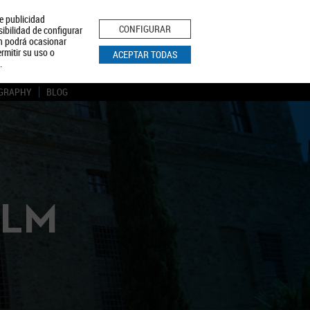
le publicidad
ica de Privacidad
Aviso Legal
Política de Cookies
CONFIGURAR
sibilidad de configurar
ón podrá ocasionar
BUSCAR
rmitir su uso o
ACEPTAR TODAS
.
GRAPHY
BLOG
CLM