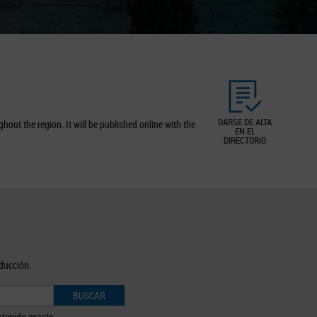
DARSE DE ALTA
out the region. It will be published online with the
EN EL
DIRECTORIO
oducción.
BUSCAR
tenido exacto