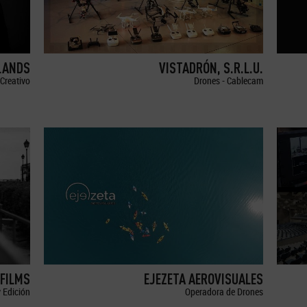
LANDS
VISTADRÓN, S.R.L.U.
Creativo
Drones - Cablecam
FILMS
EJEZETA AEROVISUALES
 Edición
Operadora de Drones