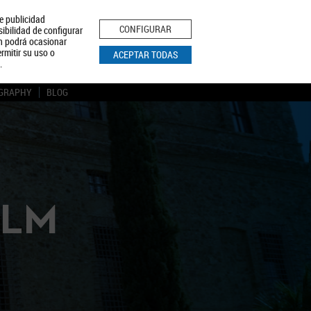
le publicidad
ica de Privacidad
Aviso Legal
Política de Cookies
CONFIGURAR
sibilidad de configurar
ón podrá ocasionar
BUSCAR
rmitir su uso o
ACEPTAR TODAS
.
GRAPHY
BLOG
CLM