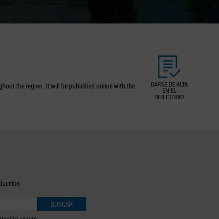
DARSE DE ALTA
out the region. It will be published online with the
EN EL
DIRECTORIO
oducción.
BUSCAR
tenido exacto