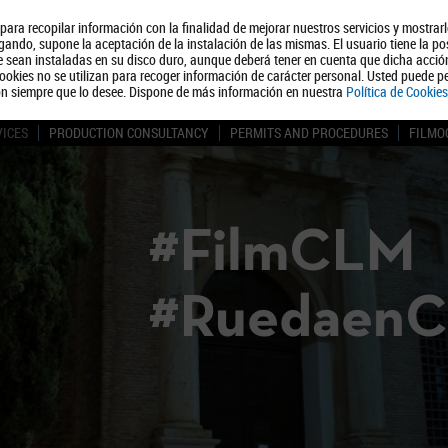
, para recopilar información con la finalidad de mejorar nuestros servicios y mostrar
About us
Tourism
Polít
ando, supone la aceptación de la instalación de las mismas. El usuario tiene la po
ue sean instaladas en su disco duro, aunque deberá tener en cuenta que dicha acci
ookies no se utilizan para recoger información de carácter personal. Usted puede pe
ón siempre que lo desee. Dispone de más información en nuestra
Política de Cookies
VICES
PRODUCTION CONSULTANCY
PERMITS AND PROCEDURES
FILMO
#FilmCLM
#Ruedaen