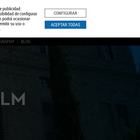
le publicidad
ica de Privacidad
Aviso Legal
Política de Cookies
CONFIGURAR
sibilidad de configurar
ón podrá ocasionar
BUSCAR
rmitir su uso o
ACEPTAR TODAS
.
GRAPHY
BLOG
CLM