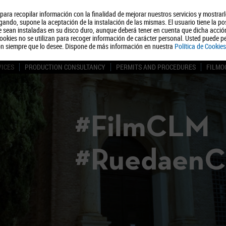
, para recopilar información con la finalidad de mejorar nuestros servicios y mostrar
About us
Tourism
Polít
ando, supone la aceptación de la instalación de las mismas. El usuario tiene la po
ue sean instaladas en su disco duro, aunque deberá tener en cuenta que dicha acci
ookies no se utilizan para recoger información de carácter personal. Usted puede pe
ón siempre que lo desee. Dispone de más información en nuestra
Política de Cookies
VICES
PRODUCTION CONSULTANCY
PERMITS AND PROCEDURES
FILMO
#FilmCLM
#Ruedaen