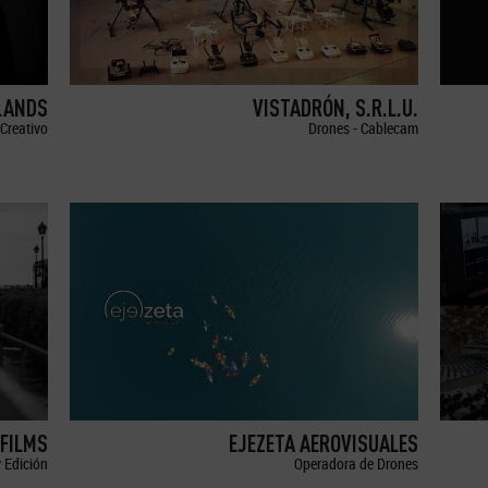
LANDS
VISTADRÓN, S.R.L.U.
Creativo
Drones - Cablecam
FILMS
EJEZETA AEROVISUALES
 Edición
Operadora de Drones