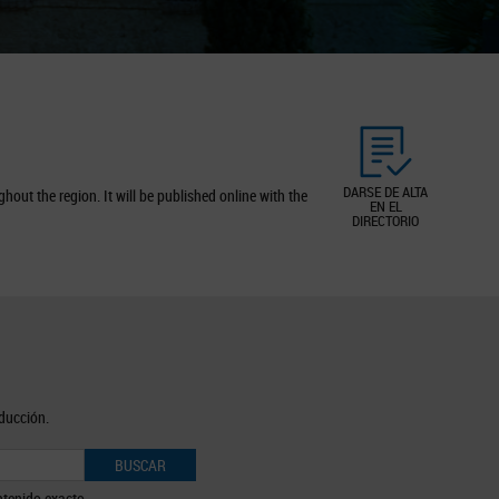
DARSE DE ALTA
out the region. It will be published online with the
EN EL
DIRECTORIO
oducción.
BUSCAR
tenido exacto