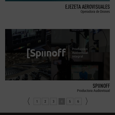
EJEZETA AEROVISUALES
Operadora de Drones
SPIINOFF
Productora Audiovisual
1
2
3
4
5
6