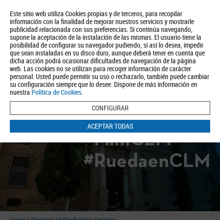
Este sitio web utiliza Cookies propias y de terceros, para recopilar
información con la finalidad de mejorar nuestros servicios y mostrarle
publicidad relacionada con sus preferencias. Si continúa navegando,
supone la aceptación de la instalación de las mismas. El usuario tiene la
posibilidad de configurar su navegador pudiendo, si así lo desea, impedir
que sean instaladas en su disco duro, aunque deberá tener en cuenta que
dicha acción podrá ocasionar dificultades de navegación de la página
About us
Tourism
Política de Privacidad
Aviso Legal
Política de Cookies
web. Las cookies no se utilizan para recoger información de carácter
personal. Usted puede permitir su uso o rechazarlo, también puede cambiar
BUSCAR
su configuración siempre que lo desee. Dispone de más información en
nuestra
Política de Cookies
.
CONFIGURAR
ACEPTAR TODAS
#FilmCLM
#RuedaenCLM
Home
/
Directory of Production Services