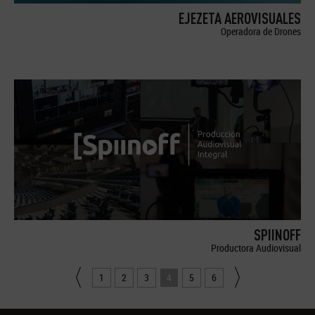
EJEZETA AEROVISUALES
Operadora de Drones
SPIINOFF
Productora Audiovisual
1
2
3
4
5
6