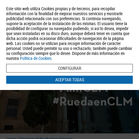
Este sitio web utiliza Cookies propias y de terceros, para recopilar
información con la finalidad de mejorar nuestros servicios y mostrarle
publicidad relacionada con sus preferencias. Si continúa navegando,
supone la aceptación de la instalación de las mismas. El usuario tiene la
posibilidad de configurar su navegador pudiendo, si así lo desea, impedir
que sean instaladas en su disco duro, aunque deberá tener en cuenta que
dicha acción podrá ocasionar dificultades de navegación de la página
About us
Tourism
Política de Privacidad
Aviso Legal
Política de Cookies
web. Las cookies no se utilizan para recoger información de carácter
personal. Usted puede permitir su uso o rechazarlo, también puede cambiar
BUSCAR
su configuración siempre que lo desee. Dispone de más información en
nuestra
Política de Cookies
.
CONFIGURAR
ACEPTAR TODAS
#FilmCLM
#RuedaenCLM
Home
/
Directory of Production Services