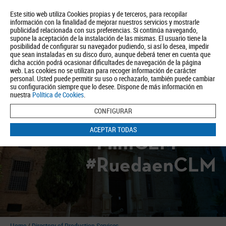
Este sitio web utiliza Cookies propias y de terceros, para recopilar
información con la finalidad de mejorar nuestros servicios y mostrarle
publicidad relacionada con sus preferencias. Si continúa navegando,
supone la aceptación de la instalación de las mismas. El usuario tiene la
posibilidad de configurar su navegador pudiendo, si así lo desea, impedir
que sean instaladas en su disco duro, aunque deberá tener en cuenta que
dicha acción podrá ocasionar dificultades de navegación de la página
About us
Tourism
Política de Privacidad
Aviso Legal
Política de Cookies
web. Las cookies no se utilizan para recoger información de carácter
personal. Usted puede permitir su uso o rechazarlo, también puede cambiar
BUSCAR
su configuración siempre que lo desee. Dispone de más información en
nuestra
Política de Cookies
.
CONFIGURAR
ACEPTAR TODAS
#FilmCLM
#RuedaenCLM
Home
/
Directory of Production Services