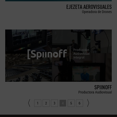
EJEZETA AEROVISUALES
Operadora de Drones
SPIINOFF
Productora Audiovisual
1
2
3
4
5
6