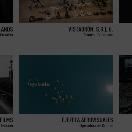
LANDS
VISTADRÓN, S.R.L.U.
Creativo
Drones - Cablecam
FILMS
EJEZETA AEROVISUALES
 Edición
Operadora de Drones