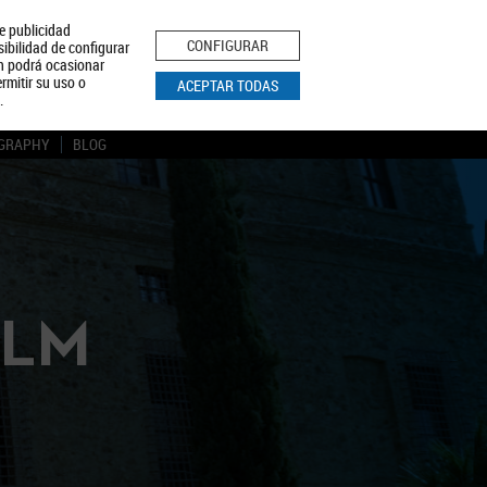
le publicidad
ica de Privacidad
Aviso Legal
Política de Cookies
CONFIGURAR
sibilidad de configurar
ón podrá ocasionar
BUSCAR
rmitir su uso o
ACEPTAR TODAS
.
GRAPHY
BLOG
CLM