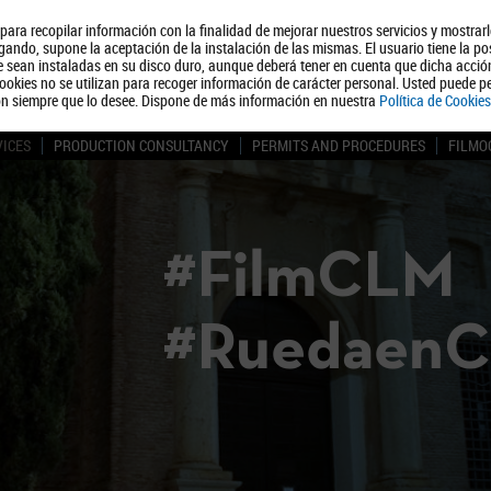
, para recopilar información con la finalidad de mejorar nuestros servicios y mostrar
About us
Tourism
Polít
ando, supone la aceptación de la instalación de las mismas. El usuario tiene la po
ue sean instaladas en su disco duro, aunque deberá tener en cuenta que dicha acci
ookies no se utilizan para recoger información de carácter personal. Usted puede pe
ón siempre que lo desee. Dispone de más información en nuestra
Política de Cookies
VICES
PRODUCTION CONSULTANCY
PERMITS AND PROCEDURES
FILMO
#FilmCLM
#Ruedaen