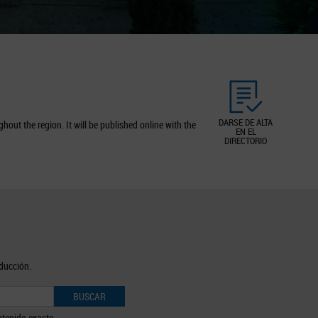
DARSE DE ALTA
out the region. It will be published online with the
EN EL
DIRECTORIO
oducción.
BUSCAR
tenido exacto