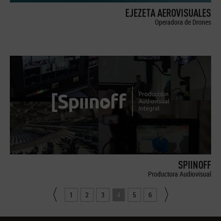
EJEZETA AEROVISUALES
Operadora de Drones
SPIINOFF
Productora Audiovisual
1
2
3
4
5
6