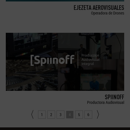
EJEZETA AEROVISUALES
Operadora de Drones
SPIINOFF
Productora Audiovisual
1
2
3
4
5
6