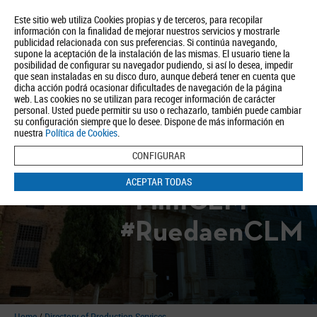
Este sitio web utiliza Cookies propias y de terceros, para recopilar
información con la finalidad de mejorar nuestros servicios y mostrarle
publicidad relacionada con sus preferencias. Si continúa navegando,
supone la aceptación de la instalación de las mismas. El usuario tiene la
posibilidad de configurar su navegador pudiendo, si así lo desea, impedir
que sean instaladas en su disco duro, aunque deberá tener en cuenta que
dicha acción podrá ocasionar dificultades de navegación de la página
About us
Tourism
Política de Privacidad
Aviso Legal
Política de Cookies
web. Las cookies no se utilizan para recoger información de carácter
personal. Usted puede permitir su uso o rechazarlo, también puede cambiar
BUSCAR
su configuración siempre que lo desee. Dispone de más información en
nuestra
Política de Cookies
.
CONFIGURAR
ACEPTAR TODAS
#FilmCLM
#RuedaenCLM
Home
/
Directory of Production Services