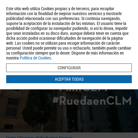
Este sitio web utiliza Cookies propias y de terceros, para recopilar
información con la finalidad de mejorar nuestros servicios y mostrarle
publicidad relacionada con sus preferencias. Si continúa navegando,
supone la aceptación de la instalación de las mismas. El usuario tiene la
posibilidad de configurar su navegador pudiendo, si así lo desea, impedir
que sean instaladas en su disco duro, aunque deberá tener en cuenta que
dicha acción podrá ocasionar dificultades de navegación de la página
About us
Tourism
Política de Privacidad
Aviso Legal
Política de Cookies
web. Las cookies no se utilizan para recoger información de carácter
personal. Usted puede permitir su uso o rechazarlo, también puede cambiar
BUSCAR
su configuración siempre que lo desee. Dispone de más información en
nuestra
Política de Cookies
.
CONFIGURAR
ACEPTAR TODAS
#FilmCLM
#RuedaenCLM
Home
/
Directory of Production Services