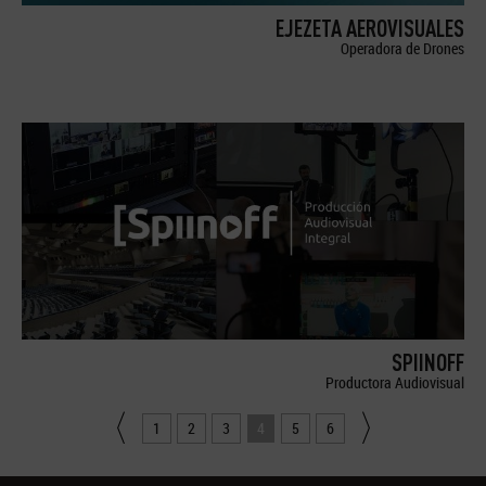
EJEZETA AEROVISUALES
Operadora de Drones
SPIINOFF
Productora Audiovisual
1
2
3
4
5
6