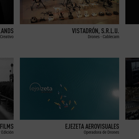
LANDS
VISTADRÓN, S.R.L.U.
Creativo
Drones - Cablecam
FILMS
EJEZETA AEROVISUALES
 Edición
Operadora de Drones