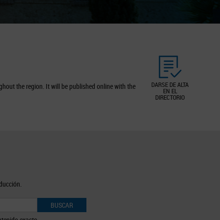
DARSE DE ALTA
out the region. It will be published online with the
EN EL
DIRECTORIO
oducción.
BUSCAR
tenido exacto