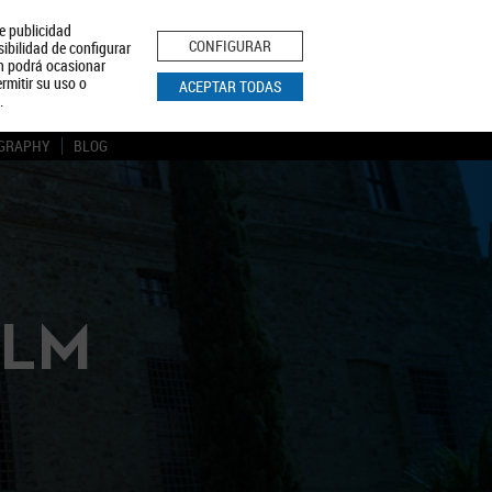
le publicidad
ica de Privacidad
Aviso Legal
Política de Cookies
CONFIGURAR
sibilidad de configurar
ón podrá ocasionar
BUSCAR
rmitir su uso o
ACEPTAR TODAS
.
GRAPHY
BLOG
CLM