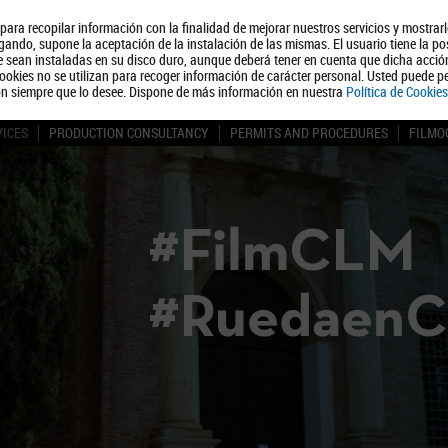
, para recopilar información con la finalidad de mejorar nuestros servicios y mostrar
About us
Tourism
Polít
ando, supone la aceptación de la instalación de las mismas. El usuario tiene la po
ue sean instaladas en su disco duro, aunque deberá tener en cuenta que dicha acci
ookies no se utilizan para recoger información de carácter personal. Usted puede pe
ón siempre que lo desee. Dispone de más información en nuestra
Política de Cookies
VICES
PRODUCTION CONSULTANCY
PERMITS AND PROCEDURES
FILMO
#FilmCLM
#Ruedaen