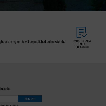
DARSE DE ALTA
out the region. It will be published online with the
EN EL
DIRECTORIO
oducción.
BUSCAR
tenido exacto