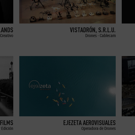
LANDS
VISTADRÓN, S.R.L.U.
Creativo
Drones - Cablecam
FILMS
EJEZETA AEROVISUALES
 Edición
Operadora de Drones