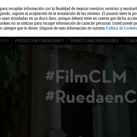
, para recopilar información con la finalidad de mejorar nuestros servicios y mostrar
About us
Tourism
Polít
ando, supone la aceptación de la instalación de las mismas. El usuario tiene la po
ue sean instaladas en su disco duro, aunque deberá tener en cuenta que dicha acci
ookies no se utilizan para recoger información de carácter personal. Usted puede pe
ón siempre que lo desee. Dispone de más información en nuestra
Política de Cookies
VICES
PRODUCTION CONSULTANCY
PERMITS AND PROCEDURES
FILMO
#FilmCLM
#Ruedaen