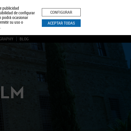
le publicidad
ica de Privacidad
Aviso Legal
Política de Cookies
CONFIGURAR
sibilidad de configurar
ón podrá ocasionar
BUSCAR
rmitir su uso o
ACEPTAR TODAS
.
GRAPHY
BLOG
CLM