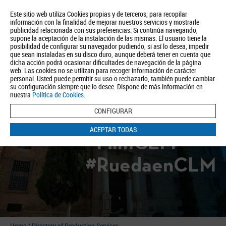
Este sitio web utiliza Cookies propias y de terceros, para recopilar
información con la finalidad de mejorar nuestros servicios y mostrarle
publicidad relacionada con sus preferencias. Si continúa navegando,
supone la aceptación de la instalación de las mismas. El usuario tiene la
posibilidad de configurar su navegador pudiendo, si así lo desea, impedir
que sean instaladas en su disco duro, aunque deberá tener en cuenta que
dicha acción podrá ocasionar dificultades de navegación de la página
About us
Tourism
Política de Privacidad
Aviso Legal
Política de Cookies
web. Las cookies no se utilizan para recoger información de carácter
personal. Usted puede permitir su uso o rechazarlo, también puede cambiar
BUSCAR
su configuración siempre que lo desee. Dispone de más información en
nuestra
Política de Cookies
.
CONFIGURAR
ACEPTAR TODAS
#FilmCLM
#RuedaenCLM
Home
/
Directory of Production Services