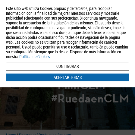
Este sitio web utiliza Cookies propias y de terceros, para recopilar
información con la finalidad de mejorar nuestros servicios y mostrarle
publicidad relacionada con sus preferencias. Si continúa navegando,
supone la aceptación de la instalación de las mismas. El usuario tiene la
posibilidad de configurar su navegador pudiendo, si así lo desea, impedir
que sean instaladas en su disco duro, aunque deberá tener en cuenta que
dicha acción podrá ocasionar dificultades de navegación de la página
About us
Tourism
Política de Privacidad
Aviso Legal
Política de Cookies
web. Las cookies no se utilizan para recoger información de carácter
personal. Usted puede permitir su uso o rechazarlo, también puede cambiar
BUSCAR
su configuración siempre que lo desee. Dispone de más información en
nuestra
Política de Cookies
.
CONFIGURAR
ACEPTAR TODAS
#FilmCLM
#RuedaenCLM
Home
/
Directory of Production Services