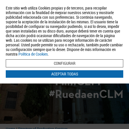
Este sitio web utiliza Cookies propias y de terceros, para recopilar
información con la finalidad de mejorar nuestros servicios y mostrarle
publicidad relacionada con sus preferencias. Si continúa navegando,
supone la aceptación de la instalación de las mismas. El usuario tiene la
posibilidad de configurar su navegador pudiendo, si así lo desea, impedir
que sean instaladas en su disco duro, aunque deberá tener en cuenta que
dicha acción podrá ocasionar dificultades de navegación de la página
About us
Tourism
Política de Privacidad
Aviso Legal
Política de Cookies
web. Las cookies no se utilizan para recoger información de carácter
personal. Usted puede permitir su uso o rechazarlo, también puede cambiar
BUSCAR
su configuración siempre que lo desee. Dispone de más información en
nuestra
Política de Cookies
.
CONFIGURAR
ACEPTAR TODAS
#FilmCLM
#RuedaenCLM
Home
/
Directory of Production Services