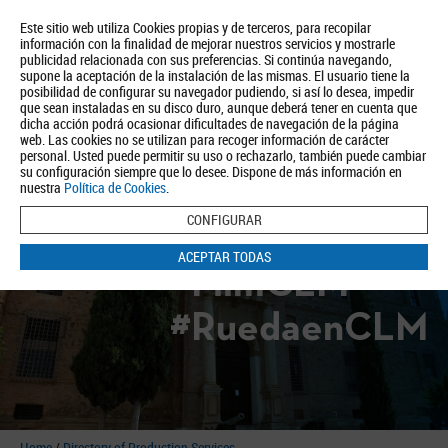
Este sitio web utiliza Cookies propias y de terceros, para recopilar
información con la finalidad de mejorar nuestros servicios y mostrarle
publicidad relacionada con sus preferencias. Si continúa navegando,
supone la aceptación de la instalación de las mismas. El usuario tiene la
posibilidad de configurar su navegador pudiendo, si así lo desea, impedir
que sean instaladas en su disco duro, aunque deberá tener en cuenta que
dicha acción podrá ocasionar dificultades de navegación de la página
About us
Tourism
Política de Privacidad
Aviso Legal
Política de Cookies
web. Las cookies no se utilizan para recoger información de carácter
personal. Usted puede permitir su uso o rechazarlo, también puede cambiar
BUSCAR
su configuración siempre que lo desee. Dispone de más información en
nuestra
Política de Cookies
.
CONFIGURAR
ACEPTAR TODAS
#FilmCLM
#RuedaenCLM
Home
/
Directory of Production Services