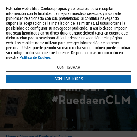
Este sitio web utiliza Cookies propias y de terceros, para recopilar
información con la finalidad de mejorar nuestros servicios y mostrarle
publicidad relacionada con sus preferencias. Si continúa navegando,
supone la aceptación de la instalación de las mismas. El usuario tiene la
posibilidad de configurar su navegador pudiendo, si así lo desea, impedir
que sean instaladas en su disco duro, aunque deberá tener en cuenta que
dicha acción podrá ocasionar dificultades de navegación de la página
About us
Tourism
Política de Privacidad
Aviso Legal
Política de Cookies
web. Las cookies no se utilizan para recoger información de carácter
personal. Usted puede permitir su uso o rechazarlo, también puede cambiar
BUSCAR
su configuración siempre que lo desee. Dispone de más información en
nuestra
Política de Cookies
.
CONFIGURAR
ACEPTAR TODAS
#FilmCLM
#RuedaenCLM
Home
/
Directory of Production Services