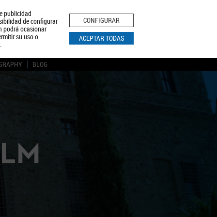
le publicidad
ica de Privacidad
Aviso Legal
Política de Cookies
CONFIGURAR
sibilidad de configurar
ón podrá ocasionar
BUSCAR
rmitir su uso o
ACEPTAR TODAS
.
GRAPHY
BLOG
CLM