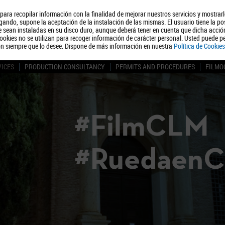
, para recopilar información con la finalidad de mejorar nuestros servicios y mostrar
About us
Tourism
Polít
ando, supone la aceptación de la instalación de las mismas. El usuario tiene la po
ue sean instaladas en su disco duro, aunque deberá tener en cuenta que dicha acci
ookies no se utilizan para recoger información de carácter personal. Usted puede pe
ón siempre que lo desee. Dispone de más información en nuestra
Política de Cookies
VICES
PRODUCTION CONSULTANCY
PERMITS AND PROCEDURES
FILMO
#FilmCLM
#Ruedaen