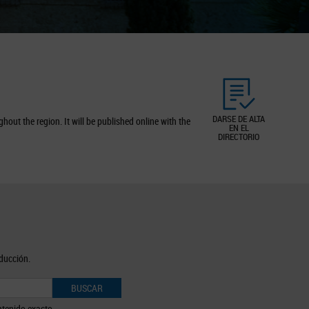
DARSE DE ALTA
out the region. It will be published online with the
EN EL
DIRECTORIO
oducción.
BUSCAR
tenido exacto