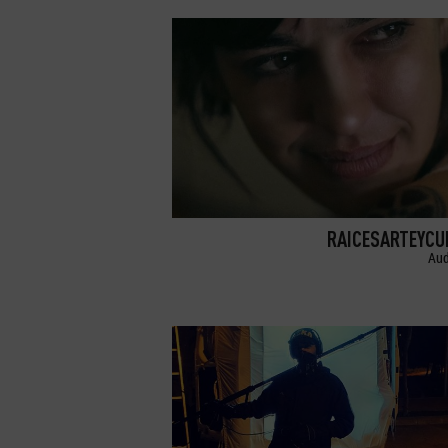
RAICESARTEYCU
Aud