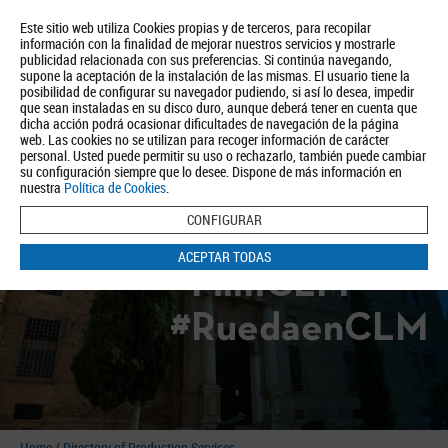
Este sitio web utiliza Cookies propias y de terceros, para recopilar
información con la finalidad de mejorar nuestros servicios y mostrarle
publicidad relacionada con sus preferencias. Si continúa navegando,
supone la aceptación de la instalación de las mismas. El usuario tiene la
posibilidad de configurar su navegador pudiendo, si así lo desea, impedir
que sean instaladas en su disco duro, aunque deberá tener en cuenta que
dicha acción podrá ocasionar dificultades de navegación de la página
About us
Tourism
Política de Privacidad
Aviso Legal
Política de Cookies
web. Las cookies no se utilizan para recoger información de carácter
personal. Usted puede permitir su uso o rechazarlo, también puede cambiar
BUSCAR
su configuración siempre que lo desee. Dispone de más información en
nuestra
Política de Cookies
.
CONFIGURAR
ACEPTAR TODAS
#FilmCLM
#RuedaenCLM
Home
/
Directory of Production Services