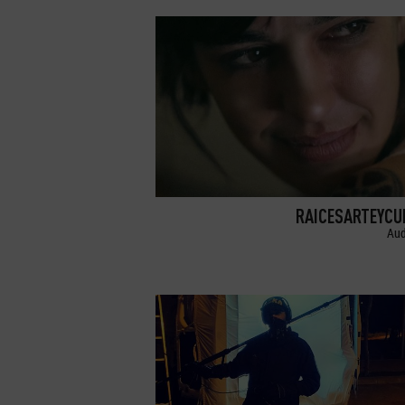
RAICESARTEYCU
Aud