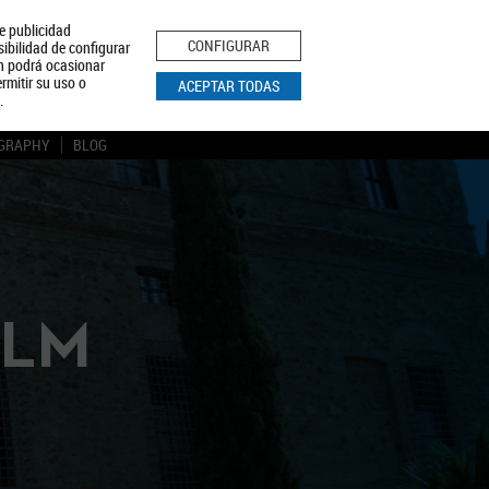
le publicidad
ica de Privacidad
Aviso Legal
Política de Cookies
CONFIGURAR
sibilidad de configurar
ón podrá ocasionar
BUSCAR
rmitir su uso o
ACEPTAR TODAS
.
GRAPHY
BLOG
CLM