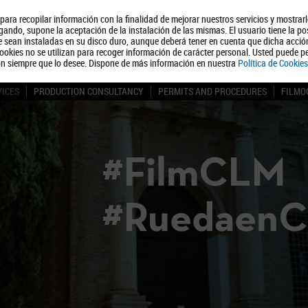
, para recopilar información con la finalidad de mejorar nuestros servicios y mostrar
About us
Tourism
Polít
ando, supone la aceptación de la instalación de las mismas. El usuario tiene la po
ue sean instaladas en su disco duro, aunque deberá tener en cuenta que dicha acci
ookies no se utilizan para recoger información de carácter personal. Usted puede pe
ón siempre que lo desee. Dispone de más información en nuestra
Política de Cookies
VICES
PRODUCTION CONSULTANCY
PERMITS AND PROCEDURES
FILMO
#FilmCLM
#Ruedaen