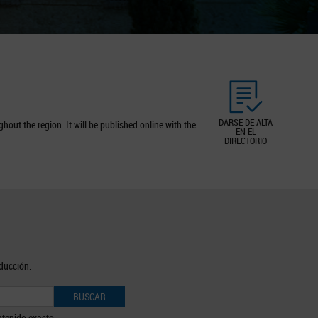
DARSE DE ALTA
out the region. It will be published online with the
EN EL
DIRECTORIO
oducción.
BUSCAR
tenido exacto