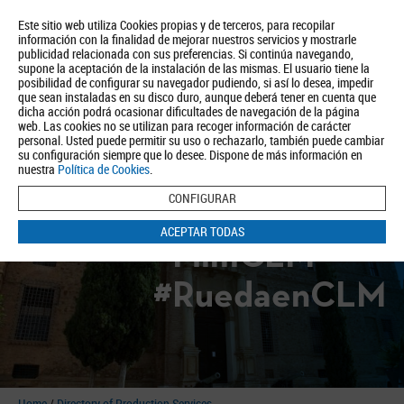
Este sitio web utiliza Cookies propias y de terceros, para recopilar
información con la finalidad de mejorar nuestros servicios y mostrarle
publicidad relacionada con sus preferencias. Si continúa navegando,
supone la aceptación de la instalación de las mismas. El usuario tiene la
posibilidad de configurar su navegador pudiendo, si así lo desea, impedir
que sean instaladas en su disco duro, aunque deberá tener en cuenta que
dicha acción podrá ocasionar dificultades de navegación de la página
About us
Tourism
Política de Privacidad
Aviso Legal
Política de Cookies
web. Las cookies no se utilizan para recoger información de carácter
personal. Usted puede permitir su uso o rechazarlo, también puede cambiar
BUSCAR
su configuración siempre que lo desee. Dispone de más información en
nuestra
Política de Cookies
.
CONFIGURAR
ACEPTAR TODAS
#FilmCLM
#RuedaenCLM
Home
/
Directory of Production Services