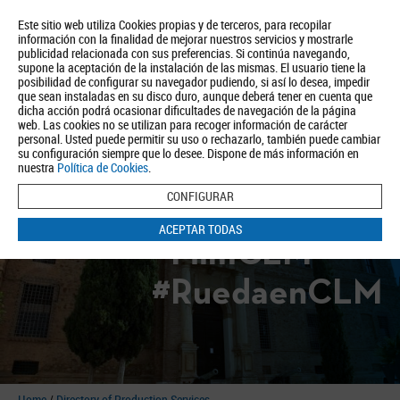
Este sitio web utiliza Cookies propias y de terceros, para recopilar
información con la finalidad de mejorar nuestros servicios y mostrarle
publicidad relacionada con sus preferencias. Si continúa navegando,
supone la aceptación de la instalación de las mismas. El usuario tiene la
posibilidad de configurar su navegador pudiendo, si así lo desea, impedir
que sean instaladas en su disco duro, aunque deberá tener en cuenta que
dicha acción podrá ocasionar dificultades de navegación de la página
About us
Tourism
Política de Privacidad
Aviso Legal
Política de Cookies
web. Las cookies no se utilizan para recoger información de carácter
personal. Usted puede permitir su uso o rechazarlo, también puede cambiar
BUSCAR
su configuración siempre que lo desee. Dispone de más información en
nuestra
Política de Cookies
.
CONFIGURAR
ACEPTAR TODAS
#FilmCLM
#RuedaenCLM
Home
/
Directory of Production Services