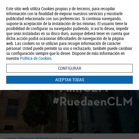
Este sitio web utiliza Cookies propias y de terceros, para recopilar
información con la finalidad de mejorar nuestros servicios y mostrarle
publicidad relacionada con sus preferencias. Si continúa navegando,
supone la aceptación de la instalación de las mismas. El usuario tiene la
posibilidad de configurar su navegador pudiendo, si así lo desea, impedir
que sean instaladas en su disco duro, aunque deberá tener en cuenta que
dicha acción podrá ocasionar dificultades de navegación de la página
About us
Tourism
Política de Privacidad
Aviso Legal
Política de Cookies
web. Las cookies no se utilizan para recoger información de carácter
personal. Usted puede permitir su uso o rechazarlo, también puede cambiar
BUSCAR
su configuración siempre que lo desee. Dispone de más información en
nuestra
Política de Cookies
.
CONFIGURAR
ACEPTAR TODAS
#FilmCLM
#RuedaenCLM
Home
/
Directory of Production Services