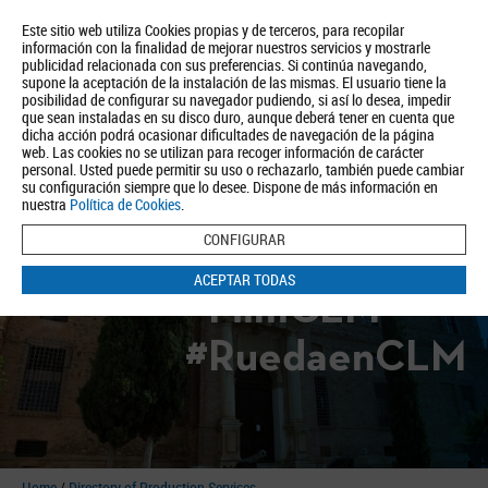
Este sitio web utiliza Cookies propias y de terceros, para recopilar
información con la finalidad de mejorar nuestros servicios y mostrarle
publicidad relacionada con sus preferencias. Si continúa navegando,
supone la aceptación de la instalación de las mismas. El usuario tiene la
posibilidad de configurar su navegador pudiendo, si así lo desea, impedir
que sean instaladas en su disco duro, aunque deberá tener en cuenta que
dicha acción podrá ocasionar dificultades de navegación de la página
About us
Tourism
Política de Privacidad
Aviso Legal
Política de Cookies
web. Las cookies no se utilizan para recoger información de carácter
personal. Usted puede permitir su uso o rechazarlo, también puede cambiar
BUSCAR
su configuración siempre que lo desee. Dispone de más información en
nuestra
Política de Cookies
.
CONFIGURAR
ACEPTAR TODAS
#FilmCLM
#RuedaenCLM
Home
/
Directory of Production Services