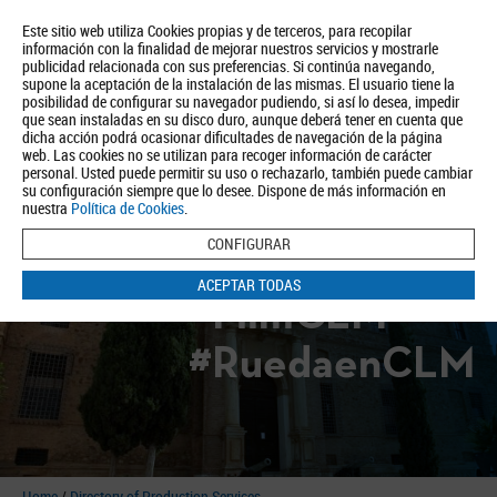
Este sitio web utiliza Cookies propias y de terceros, para recopilar
información con la finalidad de mejorar nuestros servicios y mostrarle
publicidad relacionada con sus preferencias. Si continúa navegando,
supone la aceptación de la instalación de las mismas. El usuario tiene la
posibilidad de configurar su navegador pudiendo, si así lo desea, impedir
que sean instaladas en su disco duro, aunque deberá tener en cuenta que
dicha acción podrá ocasionar dificultades de navegación de la página
About us
Tourism
Política de Privacidad
Aviso Legal
Política de Cookies
web. Las cookies no se utilizan para recoger información de carácter
personal. Usted puede permitir su uso o rechazarlo, también puede cambiar
BUSCAR
su configuración siempre que lo desee. Dispone de más información en
nuestra
Política de Cookies
.
CONFIGURAR
ACEPTAR TODAS
#FilmCLM
#RuedaenCLM
Home
/
Directory of Production Services