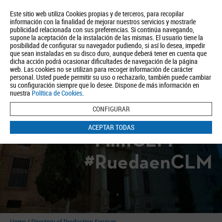
Este sitio web utiliza Cookies propias y de terceros, para recopilar
información con la finalidad de mejorar nuestros servicios y mostrarle
publicidad relacionada con sus preferencias. Si continúa navegando,
supone la aceptación de la instalación de las mismas. El usuario tiene la
posibilidad de configurar su navegador pudiendo, si así lo desea, impedir
que sean instaladas en su disco duro, aunque deberá tener en cuenta que
dicha acción podrá ocasionar dificultades de navegación de la página
About us
Tourism
Política de Privacidad
Aviso Legal
Política de Cookies
web. Las cookies no se utilizan para recoger información de carácter
personal. Usted puede permitir su uso o rechazarlo, también puede cambiar
BUSCAR
su configuración siempre que lo desee. Dispone de más información en
nuestra
Política de Cookies
.
CONFIGURAR
ACEPTAR TODAS
#FilmCLM
#RuedaenCLM
Home
/
Directory of Production Services