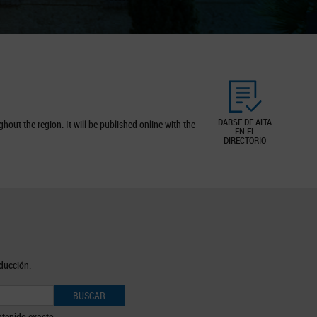
DARSE DE ALTA
out the region. It will be published online with the
EN EL
DIRECTORIO
oducción.
BUSCAR
tenido exacto