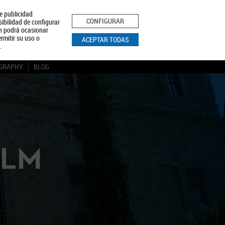
le publicidad
ica de Privacidad
Aviso Legal
Política de Cookies
CONFIGURAR
sibilidad de configurar
ón podrá ocasionar
BUSCAR
rmitir su uso o
ACEPTAR TODAS
.
GRAPHY
BLOG
CLM