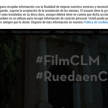
, para recopilar información con la finalidad de mejorar nuestros servicios y mostrar
About us
Tourism
Polít
ando, supone la aceptación de la instalación de las mismas. El usuario tiene la po
ue sean instaladas en su disco duro, aunque deberá tener en cuenta que dicha acci
ookies no se utilizan para recoger información de carácter personal. Usted puede pe
ón siempre que lo desee. Dispone de más información en nuestra
Política de Cookies
VICES
PRODUCTION CONSULTANCY
PERMITS AND PROCEDURES
FILMO
#FilmCLM
#Ruedaen