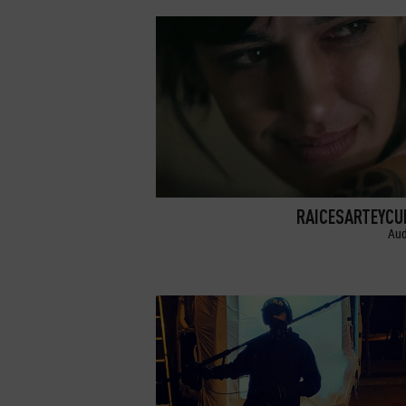
RAICESARTEYCU
Aud